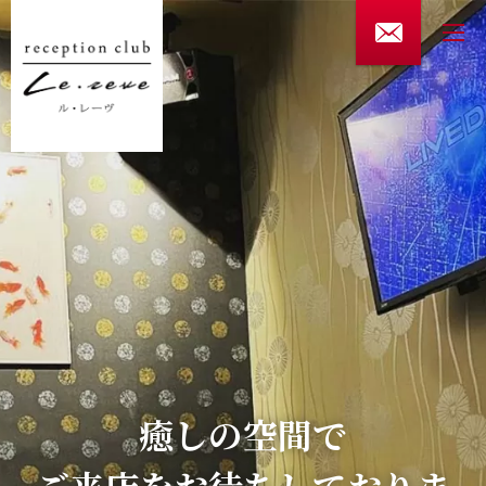
0276-49-6274
受付時間 20:00～翌1:00 日曜を除く
ご予約・お問い合わせ
HOME
店舗案内
料金システム
採用情報
お知らせ
癒しの空間で
癒しの空間で
癒しの空間で
プライバシーポリシー